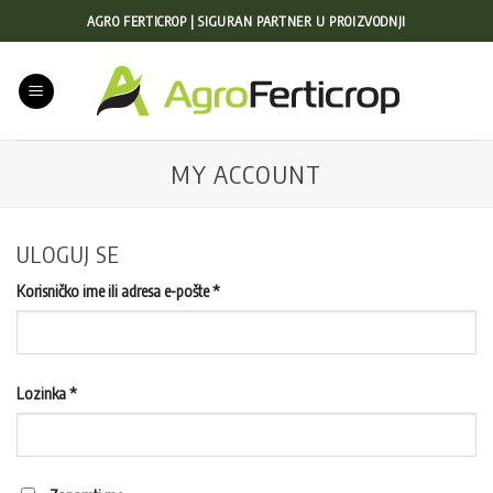
Preskoči
AGRO FERTICROP | SIGURAN PARTNER U PROIZVODNJI
na
sadržaj
MY ACCOUNT
ULOGUJ SE
Obavezno
Korisničko ime ili adresa e-pošte
*
Obavezno
Lozinka
*