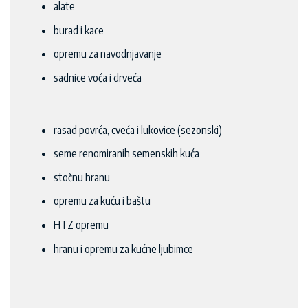
alate
burad i kace
opremu za navodnjavanje
sadnice voća i drveća
rasad povrća, cveća i lukovice (sezonski)
seme renomiranih semenskih kuća
stočnu hranu
opremu za kuću i baštu
HTZ opremu
hranu i opremu za kućne ljubimce