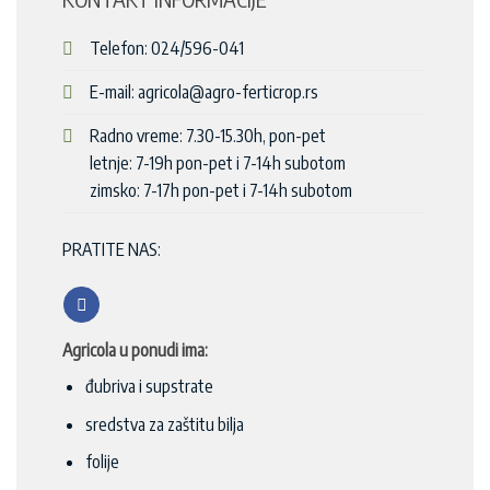
Telefon: 024/596-041
E-mail: agricola@agro-ferticrop.rs
Radno vreme: 7.30-15.30h, pon-pet
letnje: 7-19h pon-pet i 7-14h subotom
zimsko: 7-17h pon-pet i 7-14h subotom
PRATITE NAS:
Agricola u ponudi ima:
đubriva i supstrate
sredstva za zaštitu bilja
folije