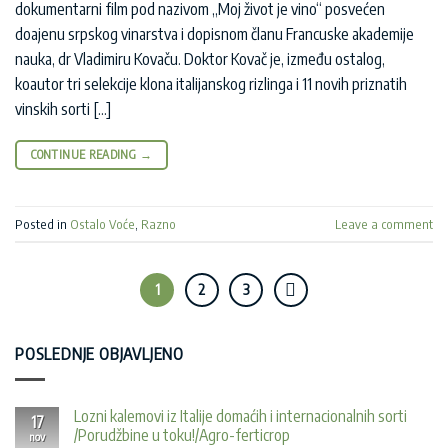
dokumentarni film pod nazivom „Moj život je vino“ posvećen
doajenu srpskog vinarstva i dopisnom članu Francuske akademije
nauka, dr Vladimiru Kovaču. Doktor Kovač je, između ostalog,
koautor tri selekcije klona italijanskog rizlinga i 11 novih priznatih
vinskih sorti […]
CONTINUE READING
→
Posted in
Ostalo Voće
,
Razno
Leave a comment
1
2
3
POSLEDNJE OBJAVLJENO
Lozni kalemovi iz Italije domaćih i internacionalnih sorti
17
/Porudžbine u toku!/Agro-ferticrop
nov