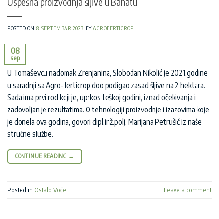
Uspešna proizvodnja šljive u Banatu
POSTED ON
8. SEPTEMBAR 2023.
BY
AGROFERTICROP
08
sep
U Tomaševcu nadomak Zrenjanina, Slobodan Nikolić je 2021.godine
u saradnji sa Agro-ferticrop doo podigao zasad šljive na 2 hektara.
Sada ima prvi rod koji je, uprkos teškoj godini, iznad očekivanja i
zadovoljan je rezultatima. O tehnologiji proizvodnje i izazovima koje
je donela ova godina, govori dipl.inž.polj. Marijana Petrušić iz naše
stručne službe.
CONTINUE READING
→
Posted in
Ostalo Voće
Leave a comment