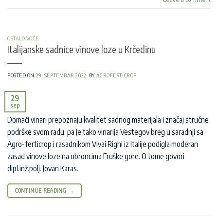
OSTALO VOĆE
Italijanske sadnice vinove loze u Krčedinu
POSTED ON
29. SEPTEMBAR 2022.
BY
AGROFERTICROP
29
sep
Domaći vinari prepoznaju kvalitet sadnog materijala i značaj stručne
podrške svom radu, pa je tako vinarija Vestegov breg u saradnji sa
Agro-ferticrop i rasadnikom Vivai Righi iz Italije podigla moderan
zasad vinove loze na obroncima Fruške gore. O tome govori
dipl.inž.polj. Jovan Karas.
CONTINUE READING
→