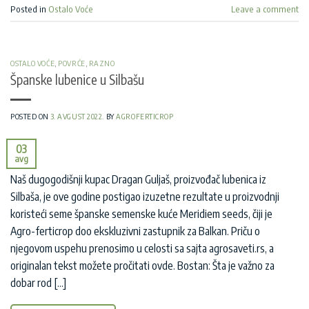
Posted in
Ostalo Voće
Leave a comment
OSTALO VOĆE
,
POVRĆE
,
RAZNO
Španske lubenice u Silbašu
POSTED ON
3. AVGUST 2022.
BY
AGROFERTICROP
03
avg
Naš dugogodišnji kupac Dragan Guljaš, proizvođač lubenica iz
Silbaša, je ove godine postigao izuzetne rezultate u proizvodnji
koristeći seme španske semenske kuće Meridiem seeds, čiji je
Agro-ferticrop doo ekskluzivni zastupnik za Balkan. Priču o
njegovom uspehu prenosimo u celosti sa sajta agrosaveti.rs, a
originalan tekst možete pročitati ovde. Bostan: Šta je važno za
dobar rod […]