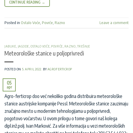
CONTINUE READING
→
Posted in
Ostalo Voće
,
Povrće
,
Razno
Leave a comment
JABUKE
,
JAGODE
,
OSTALO VOĆE
,
POVRĆE
,
RAZNO
,
TREŠNJE
Meteorološke stanice u poljoprivredi
POSTED ON
5. APRIL 2022.
BY
AGROFERTICROP
05
apr
Agro-ferticrop doo već nekoliko godina distribuira meteorološke
stanice austrijske kompanije Pessl. Meteorološke stanice zauzimaju
značajno mesto u modernim tehnologijama u poljoprivredi,
pogotovo voćarstvu. U ovom prilogu o tome govori naš kolega
dipl.inž.polj. Ivan Marković. Za više informacija u vezi meteoroloških