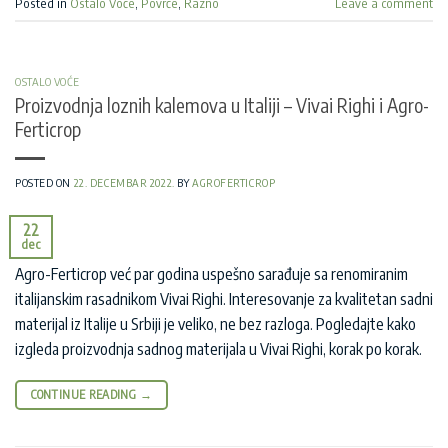
Posted in
Ostalo Voće
,
Povrće
,
Razno
Leave a comment
OSTALO VOĆE
Proizvodnja loznih kalemova u Italiji – Vivai Righi i Agro-
Ferticrop
POSTED ON
22. DECEMBAR 2022.
BY
AGROFERTICROP
22
dec
Agro-Ferticrop već par godina uspešno sarađuje sa renomiranim
italijanskim rasadnikom Vivai Righi. Interesovanje za kvalitetan sadni
materijal iz Italije u Srbiji je veliko, ne bez razloga. Pogledajte kako
izgleda proizvodnja sadnog materijala u Vivai Righi, korak po korak.
CONTINUE READING
→