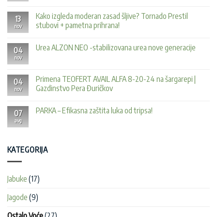
Nema
komentara
Kako izgleda moderan zasad šljive? Tornado Prestil
na
13
Lozni
stubovi + pametna prihrana!
nov
kalemovi
iz
Nema
Italije
komentara
Urea ALZON NEO -stabilizovana urea nove generacije
domaćih
na
04
i
Kako
nov
Nema
internacionalnih
izgleda
komentara
sorti
moderan
na
/Porudžbine
zasad
Urea
Primena TEOFERT AVAIL ALFA 8-20-24 na šargarepi |
u
šljive?
04
ALZON
toku!/Agro-
Tornado
Gazdinstvo Pera Đuričkov
nov
NEO
ferticrop
Prestil
-
stubovi
Nema
stabilizovana
+
komentara
urea
PARKA – Efikasna zaštita luka od tripsa!
pametna
na
07
nove
prihrana!
Primena
avg
generacije
Nema
TEOFERT
komentara
AVAIL
na
ALFA
PARKA
8-
–
KATEGORIJA
20-
Efikasna
24
zaštita
na
luka
šargarepi
od
|
tripsa!
Jabuke
(17)
Gazdinstvo
Pera
Đuričkov
Jagode
(9)
Ostalo Voće
(27)