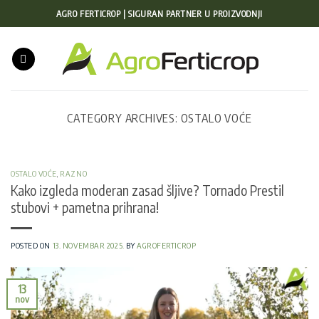
Preskoči
AGRO FERTICROP | SIGURAN PARTNER U PROIZVODNJI
na
sadržaj
CATEGORY ARCHIVES:
OSTALO VOĆE
OSTALO VOĆE
,
RAZNO
Kako izgleda moderan zasad šljive? Tornado Prestil
stubovi + pametna prihrana!
POSTED ON
13. NOVEMBAR 2025.
BY
AGROFERTICROP
13
nov