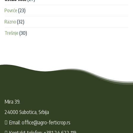
Povrće
(23)
Razno
(32)
Trešnje
(30)
Mira 39.
24000 Subotica, Srbija
Email: office@agro-ferticrop.rs
Kontakt telefon: +381 24 622-119