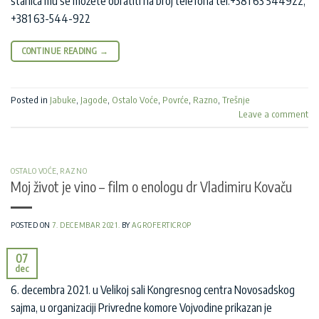
stanica mu se možete obratiti na broj telefona tel:+381 63 544922;
+381 63-544-922
CONTINUE READING
→
Posted in
Jabuke
,
Jagode
,
Ostalo Voće
,
Povrće
,
Razno
,
Trešnje
Leave a comment
OSTALO VOĆE
,
RAZNO
Moj život je vino – film o enologu dr Vladimiru Kovaču
POSTED ON
7. DECEMBAR 2021.
BY
AGROFERTICROP
07
dec
6. decembra 2021. u Velikoj sali Kongresnog centra Novosadskog
sajma, u organizaciji Privredne komore Vojvodine prikazan je