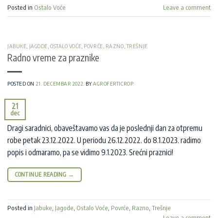
Posted in
Ostalo Voće
Leave a comment
JABUKE
,
JAGODE
,
OSTALO VOĆE
,
POVRĆE
,
RAZNO
,
TREŠNJE
Radno vreme za praznike
POSTED ON
21. DECEMBAR 2022.
BY
AGROFERTICROP
21
dec
Dragi saradnici, obaveštavamo vas da je poslednji dan za otpremu
robe petak 23.12.2022. U periodu 26.12.2022. do 8.1.2023. radimo
popis i odmaramo, pa se vidimo 9.1.2023. Srećni praznici!
CONTINUE READING
→
Posted in
Jabuke
,
Jagode
,
Ostalo Voće
,
Povrće
,
Razno
,
Trešnje
Leave a comment