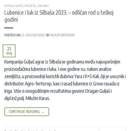
OSTALO VOĆE
,
POVRĆE
,
RAZNO
Lubenice i luk iz Silbaša 2023. – odličan rod u teškoj
godini
POSTED ON
21. AVGUST 2023.
BY
AGROFERTICROP
21
avg
Kompanija Guljaš agrar iz Silbaša je godinama među najuspešnijim
proizvođačima lubenice i luka. I ove godine su, nakon analize
zemljišta, u proizvodnji koristili đubriva Yara i K+S Kali, čiji je uvoznik i
distributer Agro-ferticrop, kao i rasad lubenice iz Grow rasada iz
Iriga. Više o ovogodišnjim rezultatima govore Dragan Guljaš i
dipl.inž.polj. Milutin Karas.
CONTINUE READING
→