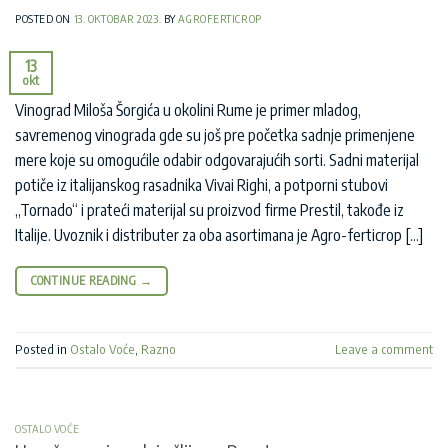
POSTED ON
13. OKTOBAR 2023.
BY
AGROFERTICROP
13
okt
Vinograd Miloša Šorgića u okolini Rume je primer mladog,
savremenog vinograda gde su još pre početka sadnje primenjene
mere koje su omogućile odabir odgovarajućih sorti. Sadni materijal
potiče iz italijanskog rasadnika Vivai Righi, a potporni stubovi
„Tornado“ i prateći materijal su proizvod firme Prestil, takođe iz
Italije. Uvoznik i distributer za oba asortimana je Agro-ferticrop […]
CONTINUE READING
→
Posted in
Ostalo Voće
,
Razno
Leave a comment
OSTALO VOĆE