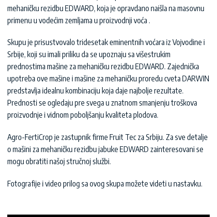
mehaničku rezidbu EDWARD, koja je opravdano naišla na masovnu
primenu u vodećim zemljama u proizvodnji voća .
Skupu je prisustvovalo tridesetak eminentnih voćara iz Vojvodine i
Srbije, koji su imali priliku da se upoznaju sa višestrukim
prednostima mašine za mehaničku rezidbu EDWARD. Zajednička
upotreba ove mašine i mašine za mehaničku proredu cveta DARWIN
predstavlja idealnu kombinaciju koja daje najbolje rezultate.
Prednosti se ogledaju pre svega u znatnom smanjenju troškova
proizvodnje i vidnom poboljšanju kvaliteta plodova.
Agro-FertiCrop je zastupnik firme Fruit Tec za Srbiju. Za sve detalje
o mašini za mehaničku rezidbu jabuke EDWARD zainteresovani se
mogu obratiti našoj stručnoj službi.
Fotografije i video prilog sa ovog skupa možete videti u nastavku.