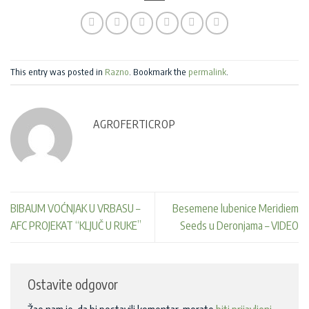
This entry was posted in
Razno
. Bookmark the
permalink
.
AGROFERTICROP
BIBAUM VOĆNJAK U VRBASU –
Besemene lubenice Meridiem
AFC PROJEKAT “KLJUČ U RUKE”
Seeds u Deronjama – VIDEO
Ostavite odgovor