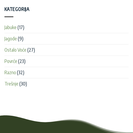
ALFA
PARKA
8-
–
KATEGORIJA
20-
Efikasna
24
zaštita
na
luka
šargarepi
od
|
tripsa!
Jabuke
(17)
Gazdinstvo
Pera
Đuričkov
Jagode
(9)
Ostalo Voće
(27)
Povrće
(23)
Razno
(32)
Trešnje
(30)