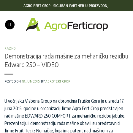
Preskoči
AGRO FERTICROP | SIGURAN PARTNER U PROIZVODNJI
na
sadržaj
RAZNO
Demonstracija rada mašine za mehaničku rezidbu
Edward 250 – VIDEO
POSTED ON
18. JUN 2015.
BY
AGROFERTICROP
U voćnjaku Vlabons Group na obroncima Fruške Gore je u sredu 17.
juna 2015. godine u organizaciji firme Agro FertiCrop predstavljen
rad mašine EDWARD 250 COMFORT za mehaničku rezidbu jabuke.
Prezentaciju i demonstraciju rada mašine obavili su predstavnici
firme Fruit Tec iz Nemačke, koja ima patent nad mašinom za