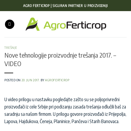
Preskoči
AGRO FERTICROP | SIGURAN PARTNER U PROIZVODNJI
na
sadržaj
TREŠNJE
Nove tehnologije proizvodnje trešanja 2017. –
VIDEO
POSTED ON
20. JUN 2017.
BY
AGROFERTICROP
U video prilogu u nastavku pogledajte zašto su se poljoprivredni
proizvođači iz cele Srbije pri podizanju zasada trešanja odlučili baš za
saradnju sa našom firmom. U prilogu govore proizvođači iz Prijepolja,
Lapova, Hajdukova, Čeneja, Planinice, Pančeva i Starih Banovaca.