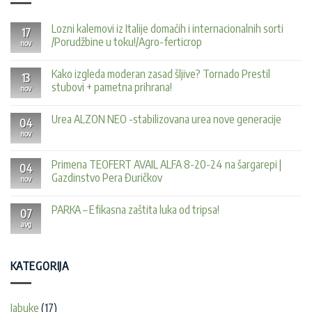
Lozni kalemovi iz Italije domaćih i internacionalnih sorti
17
/Porudžbine u toku!/Agro-ferticrop
nov
Nema
komentara
Kako izgleda moderan zasad šljive? Tornado Prestil
na
13
Lozni
stubovi + pametna prihrana!
nov
kalemovi
iz
Nema
Italije
komentara
Urea ALZON NEO -stabilizovana urea nove generacije
domaćih
na
04
i
Kako
nov
Nema
internacionalnih
izgleda
komentara
sorti
moderan
na
/Porudžbine
zasad
Urea
Primena TEOFERT AVAIL ALFA 8-20-24 na šargarepi |
u
šljive?
04
ALZON
toku!/Agro-
Tornado
Gazdinstvo Pera Đuričkov
nov
NEO
ferticrop
Prestil
-
stubovi
Nema
stabilizovana
+
komentara
urea
PARKA – Efikasna zaštita luka od tripsa!
pametna
na
07
nove
prihrana!
Primena
avg
generacije
Nema
TEOFERT
komentara
AVAIL
na
ALFA
PARKA
8-
–
KATEGORIJA
20-
Efikasna
24
zaštita
na
luka
šargarepi
od
|
tripsa!
Jabuke
(17)
Gazdinstvo