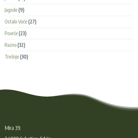
Pera
Đuričkov
Jagode
(9)
Ostalo Voće
(27)
Povrće
(23)
Razno
(32)
Trešnje
(30)
Mira 39.