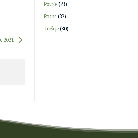
Povrće
(23)
Razno
(32)
Trešnje
(30)
će 2021.