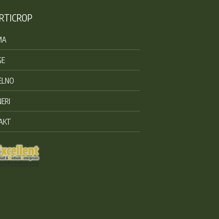
RTICROP
MA
GE
ELNO
ERI
AKT