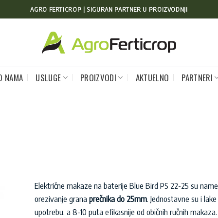
AGRO FERTICROP | SIGURAN PARTNER U PROIZVODNJI
O NAMA
USLUGE
PROIZVODI
AKTUELNO
PARTNERI
Električne makaze na baterije Blue Bird PS 22-25 su nam
orezivanje grana
prečnika do 25mm
. Jednostavne su i lake
upotrebu, a 8-10 puta efikasnije od običnih ručnih makaza