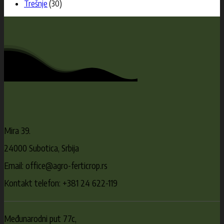
Trešnje
(30)
Mira 39.
24000 Subotica, Srbija
Email: office@agro-ferticrop.rs
Kontakt telefon: +381 24 622-119
Međunarodni put 77c,