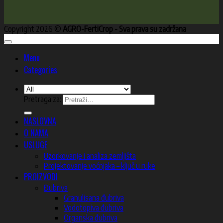
Copyright 2026 ©
AGRO-FertiCrop - Sva prava su zadržana
Menu
Categories
Pretraga za:
NASLOVNA
O NAMA
USLUGE
Uzorkovanje i analiza zemljišta
Projektovanje voćnjaka – ključ u ruke
PROIZVODI
Đubriva
Granulisana đubriva
Vodotopiva đubriva
Organska đubriva