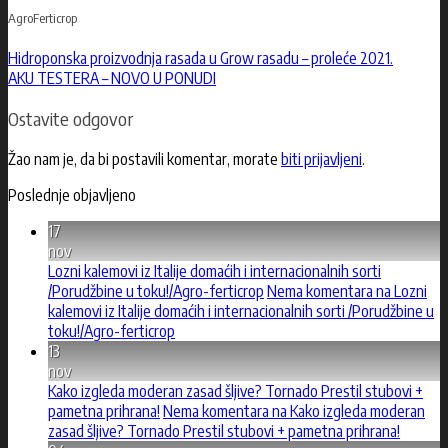
AgroFerticrop
Hidroponska proizvodnja rasada u Grow rasadu – proleće 2021.
AKU TESTERA – NOVO U PONUDI
Ostavite odgovor
Žao nam je, da bi postavili komentar, morate
biti prijavljeni
.
Poslednje objavljeno
17
nov
Lozni kalemovi iz Italije domaćih i internacionalnih sorti
/Porudžbine u toku!/Agro-ferticrop
Nema komentara
na Lozni
kalemovi iz Italije domaćih i internacionalnih sorti /Porudžbine u
toku!/Agro-ferticrop
13
nov
Kako izgleda moderan zasad šljive? Tornado Prestil stubovi +
pametna prihrana!
Nema komentara
na Kako izgleda moderan
zasad šljive? Tornado Prestil stubovi + pametna prihrana!