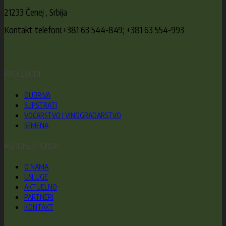
21233 Čenej , Srbija
Kontakt telefoni:+381 63 544-849; +381 63 554-993
PROIZVODI
ĐUBRIVA
SUPSTRATI
VOĆARSTVO I VINOGRADARSTVO
SEMENA
AGROFERTICROP
O NAMA
USLUGE
AKTUELNO
PARTNERI
KONTAKT