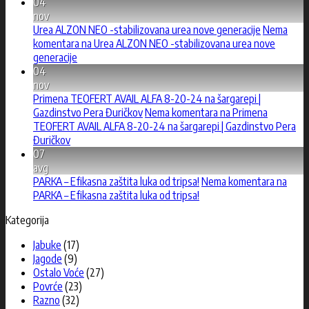
04
nov
Urea ALZON NEO -stabilizovana urea nove generacije
Nema
komentara
na Urea ALZON NEO -stabilizovana urea nove
generacije
04
nov
Primena TEOFERT AVAIL ALFA 8-20-24 na šargarepi |
Gazdinstvo Pera Đuričkov
Nema komentara
na Primena
TEOFERT AVAIL ALFA 8-20-24 na šargarepi | Gazdinstvo Pera
Đuričkov
07
avg
PARKA – Efikasna zaštita luka od tripsa!
Nema komentara
na
PARKA – Efikasna zaštita luka od tripsa!
Kategorija
Jabuke
(17)
Jagode
(9)
Ostalo Voće
(27)
Povrće
(23)
Razno
(32)