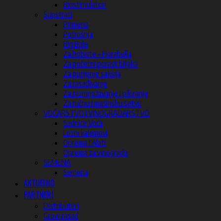
Biostimulatori
Supstrati
Primena
Potrošnja
Big Bale
Za hobiste – Florabella
Za početni porast biljaka
Za punjenje saksija
Za rasađivanje
Za razmnožavanje i pikiranje
Za ručnu i mašinsku setvu
VOĆARSTVO I VINOGRADARSTVO
Sadnice Voća
Lozni kalemovi
Oprema i Alati
Oprema za vinograde
SEMENA
Semena
AKTUELNO
PARTNERI
Distributeri
Grow rasad