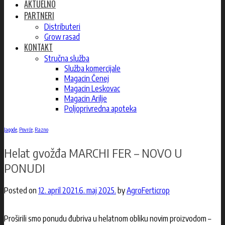
AKTUELNO
PARTNERI
Distributeri
Grow rasad
KONTAKT
Stručna služba
Služba komercijale
Magacin Čenej
Magacin Leskovac
Magacin Arilje
Poljoprivredna apoteka
Jagode
,
Povrće
,
Razno
Helat gvožđa MARCHI FER – NOVO U
PONUDI
Posted on
12. april 2021.
6. maj 2025.
by
AgroFerticrop
Proširili smo ponudu đubriva u helatnom obliku novim proizvodom –