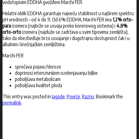
vodotopivim EDDHA gvožđem Marchi FER.
Helatni oblik EDDHA garantuje najveću stabilnost u najširem spektru
pH vrednosti – od 4 do 11. Od 6% EDDHA, Marchi FER ima
1,2% orto-
para
izomera (najbrže se usvaja preko korenovog sistema) i
4,8%
orto-orto
izomera (najduže se zadržava u svim tipovima zemljišta),
tako da obezbeđuje brzo usvajanje i dugotrajnu dostupnost čak i u
alkalnim i krečnjačkim zemljištima.
Marchi FER
sprečava pojavu hloroze
doprinosi intenzivnijem ozelenjavanju biljke
poboljšava metabolizam
poboljšava kvalitet ploda
This entry was posted in
Jagode
,
Povrće
,
Razno
. Bookmark the
permalink
.