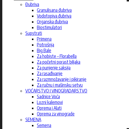
Đubriva
Granulisana đubriva
Vodotopiva đubriva
Organska đubriva
Biostimulatori
Supstrati
Primena
Potrošnja
Big Bale
Za hobiste – Florabella
Za početni porast biljaka
Za punjenje saksija
Za rasađivanje
Za razmnožavanje i pikiranje
Za ručnu i mašinsku setvu
VOĆARSTVO I VINOGRADARSTVO
Sadnice Voća
Lozni kalemovi
Oprema i Alati
Oprema za vinograde
SEMENA
Semena