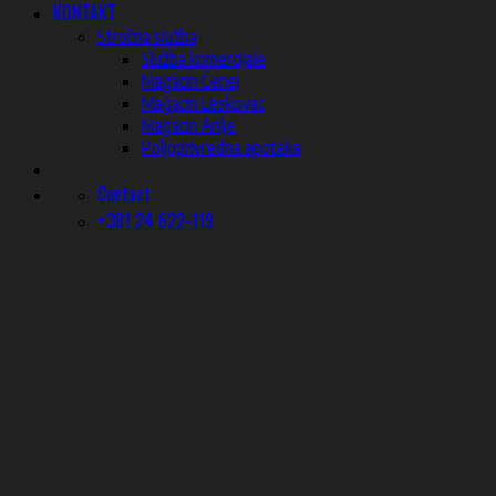
KONTAKT
Stručna služba
Služba komercijale
Magacin Čenej
Magacin Leskovac
Magacin Arilje
Poljoprivredna apoteka
Contact
+381 24 622-119