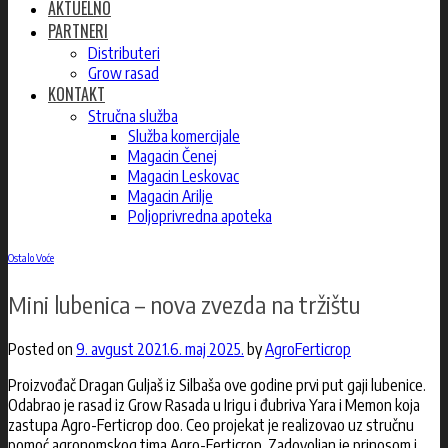
AKTUELNO
PARTNERI
Distributeri
Grow rasad
KONTAKT
Stručna služba
Služba komercijale
Magacin Čenej
Magacin Leskovac
Magacin Arilje
Poljoprivredna apoteka
Ostalo Voće
Mini lubenica – nova zvezda na tržištu
Posted on
9. avgust 2021.
6. maj 2025.
by
AgroFerticrop
Proizvođač Dragan Guljaš iz Silbaša ove godine prvi put gaji lubenice.
Odabrao je rasad iz Grow Rasada u Irigu i đubriva Yara i Memon koja
zastupa Agro-Ferticrop doo. Ceo projekat je realizovao uz stručnu
pomoć agronomskog tima Agro-Ferticrop. Zadovoljan je prinosom i