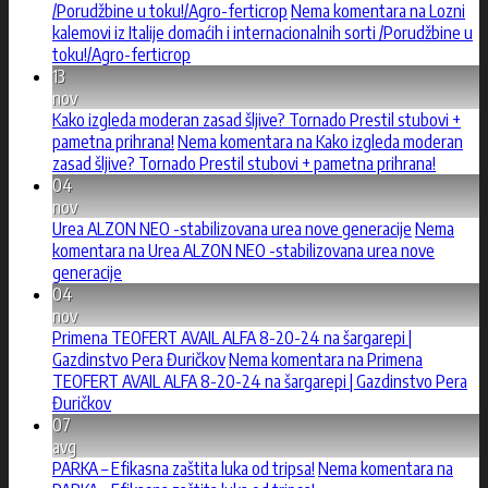
/Porudžbine u toku!/Agro-ferticrop
Nema komentara
na Lozni
kalemovi iz Italije domaćih i internacionalnih sorti /Porudžbine u
toku!/Agro-ferticrop
13
nov
Kako izgleda moderan zasad šljive? Tornado Prestil stubovi +
pametna prihrana!
Nema komentara
na Kako izgleda moderan
zasad šljive? Tornado Prestil stubovi + pametna prihrana!
04
nov
Urea ALZON NEO -stabilizovana urea nove generacije
Nema
komentara
na Urea ALZON NEO -stabilizovana urea nove
generacije
04
nov
Primena TEOFERT AVAIL ALFA 8-20-24 na šargarepi |
Gazdinstvo Pera Đuričkov
Nema komentara
na Primena
TEOFERT AVAIL ALFA 8-20-24 na šargarepi | Gazdinstvo Pera
Đuričkov
07
avg
PARKA – Efikasna zaštita luka od tripsa!
Nema komentara
na