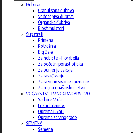
Đubriva
Granulisana đubriva
Vodotopiva đubriva
Organska đubriva
Biostimulatori
Supstrati
Primena
Potrošnja
Big Bale
Za hobiste – Florabella
Za početni porast biljaka
Za punjenje saksija
Za rasađivanje
Za razmnožavanje i pikiranje
Za ručnu i mašinsku setvu
VOĆARSTVO I VINOGRADARSTVO
Sadnice Voća
Lozni kalemovi
Oprema i Alati
Oprema za vinograde
SEMENA
Semena