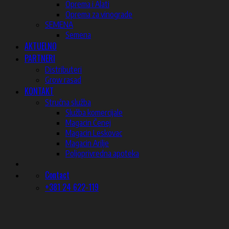
Oprema i Alati
Oprema za vinograde
SEMENA
Semena
AKTUELNO
PARTNERI
Distributeri
Grow rasad
KONTAKT
Stručna služba
Služba komercijale
Magacin Čenej
Magacin Leskovac
Magacin Arilje
Poljoprivredna apoteka
Contact
+381 24 622-119