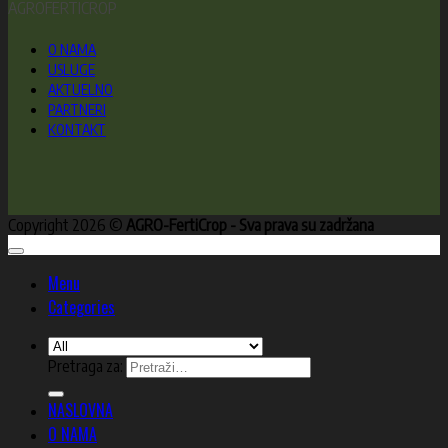
AGROFERTICROP
O NAMA
USLUGE
AKTUELNO
PARTNERI
KONTAKT
Copyright 2026 ©
AGRO-FertiCrop - Sva prava su zadržana
Menu
Categories
Pretraga za:
NASLOVNA
O NAMA