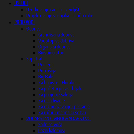
USLUGE
Uzorkovanje i analiza zemljišta
Projektovanje voćnjaka – ključ u ruke
PROIZVODI
Đubriva
Granulisana đubriva
Vodotopiva đubriva
Organska đubriva
Biostimulatori
Supstrati
Primena
Potrošnja
Big Bale
Za hobiste – Florabella
Za početni porast biljaka
Za punjenje saksija
Za rasađivanje
Za razmnožavanje i pikiranje
Za ručnu i mašinsku setvu
VOĆARSTVO I VINOGRADARSTVO
Sadnice Voća
Lozni kalemovi