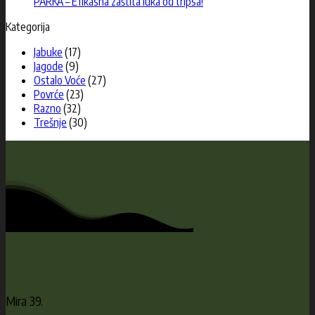
PARKA – Efikasna zaštita luka od tripsa!
Kategorija
Jabuke
(17)
Jagode
(9)
Ostalo Voće
(27)
Povrće
(23)
Razno
(32)
Trešnje
(30)
Mira 39.