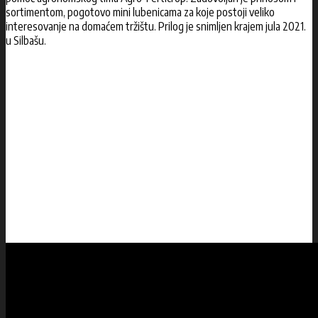
sortimentom, pogotovo mini lubenicama za koje postoji veliko
interesovanje na domaćem tržištu. Prilog je snimljen krajem jula 2021.
u Silbašu.