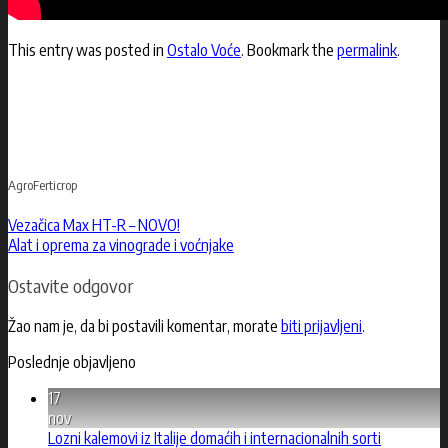
This entry was posted in
Ostalo Voće
. Bookmark the
permalink
.
AgroFerticrop
Vezačica Max HT-R – NOVO!
Alat i oprema za vinograde i voćnjake
Ostavite odgovor
Žao nam je, da bi postavili komentar, morate
biti prijavljeni
.
Poslednje objavljeno
17
nov
Lozni kalemovi iz Italije domaćih i internacionalnih sorti