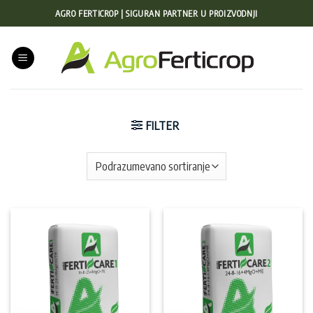
Preskoči
AGRO FERTICROP | SIGURAN PARTNER U PROIZVODNJI
na
sadržaj
FILTER