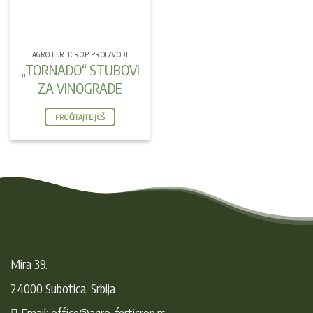
AGRO FERTICROP PROIZVODI
„TORNADO“ STUBOVI
ZA VINOGRADE
PROČITAJTE JOŠ
Mira 39.
24000 Subotica, Srbija
Email: office@agro-ferticrop.rs