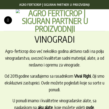
Preskoči
AGRO FERTICROP | SIGURAN PARTNER U PROIZVODNJI
na
sadržaj
VINOGRADI
Agro-ferticrop doo već nekoliko godina aktivno radi i na polju
vinogradarstva, uvozeći kvalitetan sadni materijal, alate, a od
nedavno i opremu za vinograde.
Od 2019.godine sarađujemo sa rasadnikom
Vivai Righi
,
čiji smo
ekskluzivni zastupnici.
Ovde
možete pogledati koje su sorte u
ponudi.
U ponudi imamo i kvalitetne vinogradarske alate, sa
naglaskom na
aku alate
, koje možete videti
ovde
.