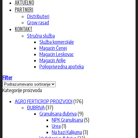
AKTUELNO
PARTNERI
Distributeri
Grow rasad
KONTAKT
Stručna služba
Služba komercijale
Magacin Čenej
Magacin Leskovac
Magacin Arilje
Poljoprivredna apoteka
Filter
Kategorije proizvoda
AGRO FERTICROP PROIZVODI
(176)
ĐUBRIVA
(37)
Granulisana đubriva
(9)
NPK Granulisana
(5)
Urea
(1)
Na bazi Kalijuma
(3)