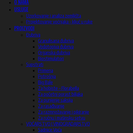
O NAMA
USLUGE
Uzorkovanje i analiza zemljišta
Projektovanje voćnjaka – ključ u ruke
PROIZVODI
Đubriva
Granulisana đubriva
Vodotopiva đubriva
Organska đubriva
Biostimulatori
Supstrati
Primena
Potrošnja
Big Bale
Za hobiste – Florabella
Za početni porast biljaka
Za punjenje saksija
Za rasađivanje
Za razmnožavanje i pikiranje
Za ručnu i mašinsku setvu
VOĆARSTVO I VINOGRADARSTVO
Sadnice Voća