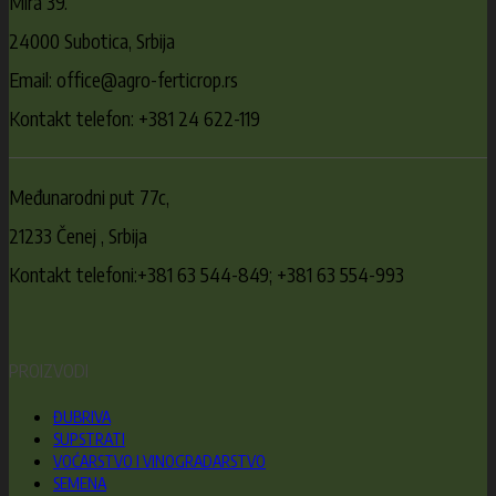
Mira 39.
24000 Subotica, Srbija
Email: office@agro-ferticrop.rs
Kontakt telefon: +381 24 622-119
Međunarodni put 77c,
21233 Čenej , Srbija
Kontakt telefoni:+381 63 544-849; +381 63 554-993
PROIZVODI
ĐUBRIVA
SUPSTRATI
VOĆARSTVO I VINOGRADARSTVO
SEMENA