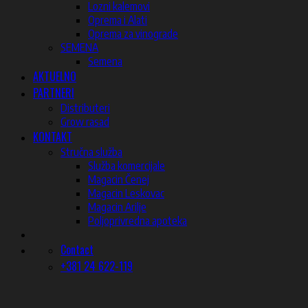
Lozni kalemovi
Oprema i Alati
Oprema za vinograde
SEMENA
Semena
AKTUELNO
PARTNERI
Distributeri
Grow rasad
KONTAKT
Stručna služba
Služba komercijale
Magacin Čenej
Magacin Leskovac
Magacin Arilje
Poljoprivredna apoteka
Contact
+381 24 622-119