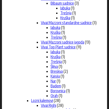
Bibaum sadnice
(3)
Jabuka
(1)
Trešnja
(1)
Kruška
(1)
Vivai Mazzoni standardne sadnice
(3)
Jabuka
(1)
Kruška
(1)
Trešnja
(1)
Vivai Mazzoni sadnice jagoda
(13)
Vivai Top Plant sadnice
(11)
Jabuka
(1)
Kruška
(1)
Trešnja
(1)
Šljiva
(1)
Breskva
(2)
Kajsija
(1)
Nar
(1)
Badem
(1)
Borovnica
(1)
Orah
(1)
Lozni kalemovi
(28)
Vivai Righi
(28)