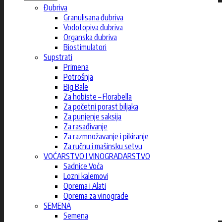
Đubriva
Granulisana đubriva
Vodotopiva đubriva
Organska đubriva
Biostimulatori
Supstrati
Primena
Potrošnja
Big Bale
Za hobiste – Florabella
Za početni porast biljaka
Za punjenje saksija
Za rasađivanje
Za razmnožavanje i pikiranje
Za ručnu i mašinsku setvu
VOĆARSTVO I VINOGRADARSTVO
Sadnice Voća
Lozni kalemovi
Oprema i Alati
Oprema za vinograde
SEMENA
Semena