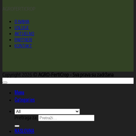
AGROFERTICROP
O NAMA
USLUGE
AKTUELNO
PARTNERI
KONTAKT
Copyright 2026 ©
AGRO-FertiCrop - Sva prava su zadržana
Menu
Categories
Pretraga za:
NASLOVNA