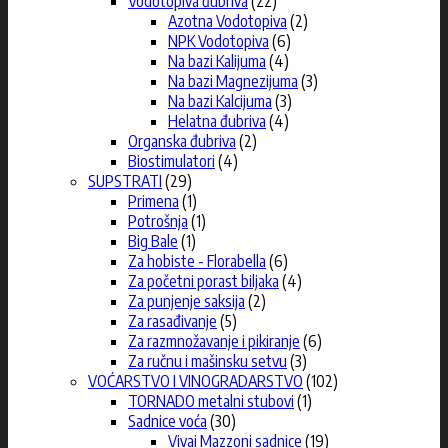
Vodotopiva đubriva
(22)
Azotna Vodotopiva
(2)
NPK Vodotopiva
(6)
Na bazi Kalijuma
(4)
Na bazi Magnezijuma
(3)
Na bazi Kalcijuma
(3)
Helatna đubriva
(4)
Organska đubriva
(2)
Biostimulatori
(4)
SUPSTRATI
(29)
Primena
(1)
Potrošnja
(1)
Big Bale
(1)
Za hobiste - Florabella
(6)
Za početni porast biljaka
(4)
Za punjenje saksija
(2)
Za rasađivanje
(5)
Za razmnožavanje i pikiranje
(6)
Za ručnu i mašinsku setvu
(3)
VOĆARSTVO I VINOGRADARSTVO
(102)
TORNADO metalni stubovi
(1)
Sadnice voća
(30)
Vivai Mazzoni sadnice
(19)