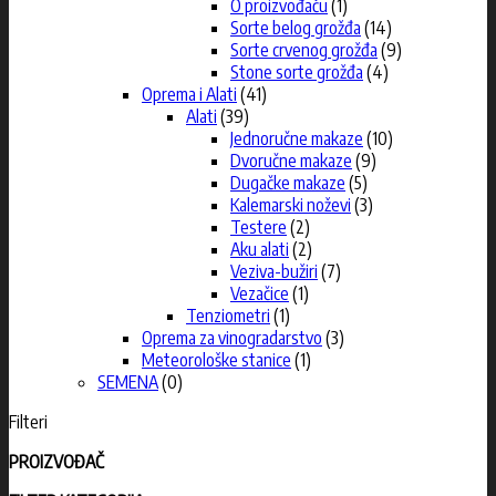
O proizvođaču
(1)
Sorte belog grožđa
(14)
Sorte crvenog grožđa
(9)
Stone sorte grožđa
(4)
Oprema i Alati
(41)
Alati
(39)
Jednoručne makaze
(10)
Dvoručne makaze
(9)
Dugačke makaze
(5)
Kalemarski noževi
(3)
Testere
(2)
Aku alati
(2)
Veziva-bužiri
(7)
Vezačice
(1)
Tenziometri
(1)
Oprema za vinogradarstvo
(3)
Meteorološke stanice
(1)
SEMENA
(0)
Filteri
PROIZVOĐAČ