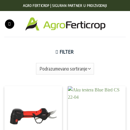
Preskoči
AGRO FERTICROP | SIGURAN PARTNER U PROIZVODNJI
na
sadržaj
FILTER