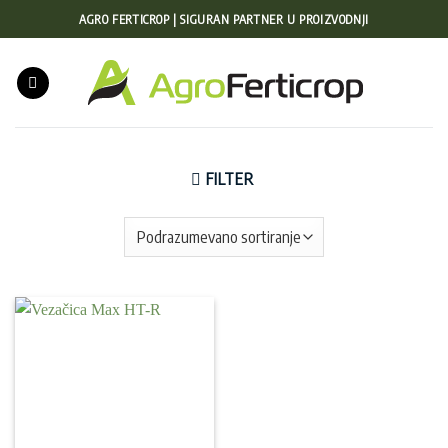
Preskoči
AGRO FERTICROP | SIGURAN PARTNER U PROIZVODNJI
na
sadržaj
FILTER