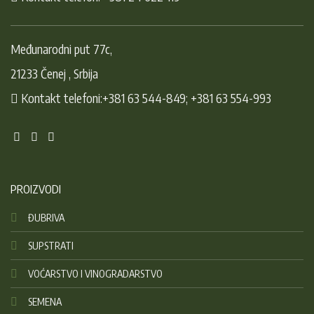
Međunarodni put 77c,
21233 Čenej , Srbija
Kontakt telefoni:+381 63 544-849; +381 63 554-993
PROIZVODI
ĐUBRIVA
SUPSTRATI
VOĆARSTVO I VINOGRADARSTVO
SEMENA