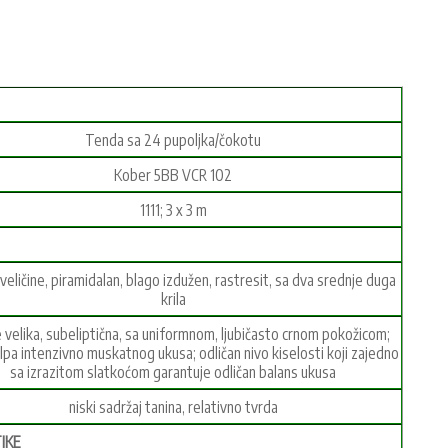
Tenda sa 24 pupoljka/čokotu
Kober 5BB VCR 102
1111; 3 x 3 m
veličine, piramidalan, blago izdužen, rastresit, sa dva srednje duga
krila
 velika, subeliptična, sa uniformnom, ljubičasto crnom pokožicom;
lpa intenzivno muskatnog ukusa; odličan nivo kiselosti koji zajedno
sa izrazitom slatkoćom garantuje odličan balans ukusa
niski sadržaj tanina, relativno tvrda
IKE