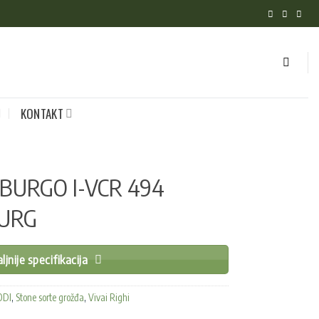
KONTAKT
BURGO I-VCR 494
URG
ljnije specifikacija
ODI
,
Stone sorte grožđa
,
Vivai Righi