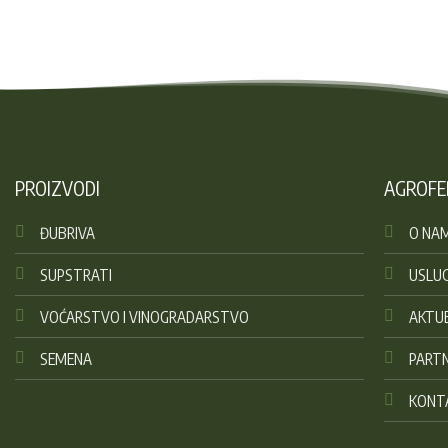
PROIZVODI
AGROFE
ĐUBRIVA
O NA
SUPSTRATI
USLU
VOĆARSTVO I VINOGRADARSTVO
AKTU
SEMENA
PARTN
KONT