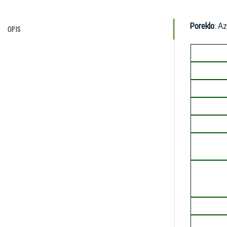
Poreklo
: A
OPIS