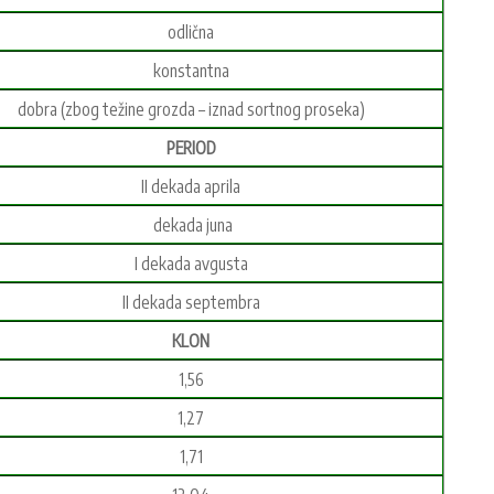
odlična
konstantna
dobra (zbog težine grozda – iznad sortnog proseka)
PERIOD
II dekada aprila
dekada juna
I dekada avgusta
II dekada septembra
KLON
1,56
1,27
1,71