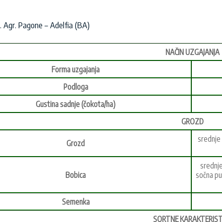
z. Agr. Pagone – Adelfia (BA)
NAČIN UZGAJANJA
Forma uzgajanja
Podloga
Gustina sadnje (čokota/ha)
GROZD
srednje 
Grozd
srednje
Bobica
sočna pu
Semenka
SORTNE KARAKTERIST