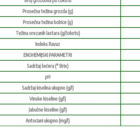
Broj grozdova po čokotu
Prosečna težina grozda (g)
Prosečna težina bobice (g)
Težina orezanih lastara (g/čokotu)
Indeks Ravaz
ENOHEMIJSKI PARAMETRI
Sadržaj šećera (° Brix)
pH
Sadržaj kiselina ukupno (g/l)
Vinske kiseline (g/l)
Jabučne kiseline (g/l)
Antociani ukupno (mg/l)