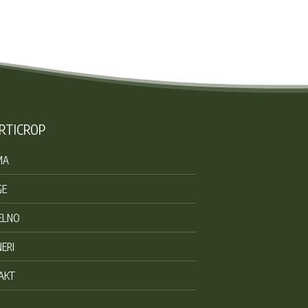
RTICROP
MA
GE
ELNO
ERI
AKT