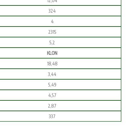
12,04
324
4
2315
5,2
KLON
18,48
3,44
5,49
4,57
2,87
337