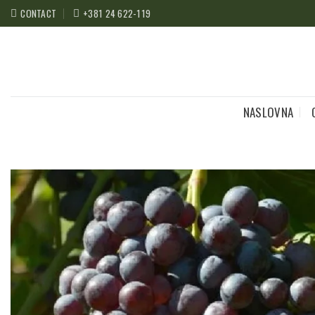
Preskoči
CONTACT
+381 24 622-119
na
sadržaj
NASLOVNA