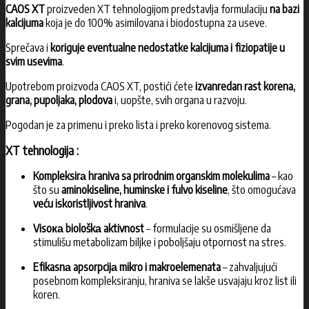
CAOS X
T
proizveden XT tehnologijom predstavlja formulaciju
na bazi
kalcijuma
koja je do 100% asimilovana i biodostupna za useve.
Sprečava i
koriguje eventualne nedostatke kalcijuma i fiziopatije
u
svim usevima
.
Upotrebom proizvoda CAOS XT, postići ćete
izvanredan rast korena,
grana, pupoljaka, plodova
i, uopšte, svih organa u razvoju.
Pogodan je za primenu i preko lista i preko korenovog sistema.
XT tehnologija :
Kompleksirа hraniva sa prirodnim organskim molekulima
– kao
što su
aminokiseline, huminske i fulvo kiseline
, što omogućava
veću iskoristljivost hraniva
.
Visoка biološkа aktivnost
– formulacije su osmišljene da
stimulišu metabolizam biljke i poboljšaju otpornost na stres.
Efikasnа apsorpcijа mikro i makroelemenata
– zahvaljujući
posebnom kompleksiranju, hraniva se lakše usvajaju kroz list ili
koren.