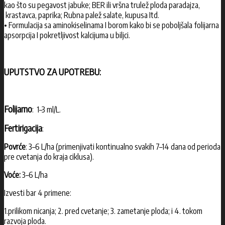
kao što su pegavost jabuke; BER ili vršna trulež ploda paradajza,
krastavca, paprika; Rubna palež salate, kupusa Itd.
• Formulacija sa aminokiselinama I borom kako bi se poboljšala folijarna
apsorpcija I pokretljivost kalcijuma u biljci.
UPUTSTVO ZA UPOTREBU:
Folijarno
: 1–3 ml/L.
Fertirigacija
:
Povrće
: 3–6 L/ha (primenjivati kontinualno svakih 7–14 dana od perioda
pre cvetanja do kraja ciklusa).
Voće:
3–6 L/ha
Izvesti bar 4 primene:
1.prilikom nicanja; 2. pred cvetanje; 3. zametanje ploda; i 4. tokom
razvoja ploda.