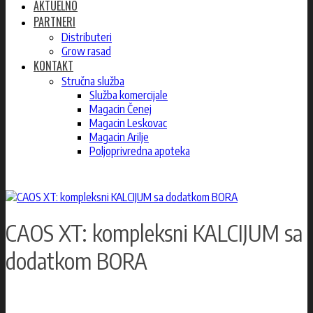
AKTUELNO
PARTNERI
Distributeri
Grow rasad
KONTAKT
Stručna služba
Služba komercijale
Magacin Čenej
Magacin Leskovac
Magacin Arilje
Poljoprivredna apoteka
CAOS XT: kompleksni KALCIJUM sa
dodatkom BORA