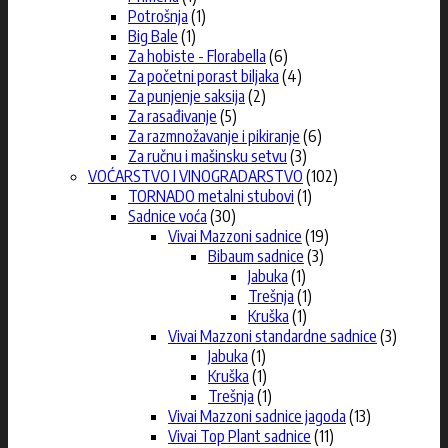
Potrošnja
(1)
Big Bale
(1)
Za hobiste - Florabella
(6)
Za početni porast biljaka
(4)
Za punjenje saksija
(2)
Za rasađivanje
(5)
Za razmnožavanje i pikiranje
(6)
Za ručnu i mašinsku setvu
(3)
VOĆARSTVO I VINOGRADARSTVO
(102)
TORNADO metalni stubovi
(1)
Sadnice voća
(30)
Vivai Mazzoni sadnice
(19)
Bibaum sadnice
(3)
Jabuka
(1)
Trešnja
(1)
Kruška
(1)
Vivai Mazzoni standardne sadnice
(3)
Jabuka
(1)
Kruška
(1)
Trešnja
(1)
Vivai Mazzoni sadnice jagoda
(13)
Vivai Top Plant sadnice
(11)