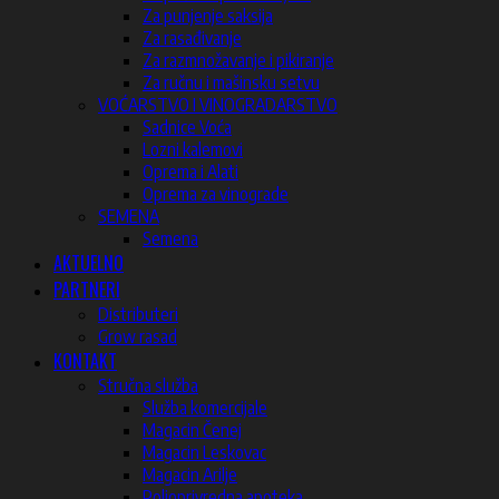
Za punjenje saksija
Za rasađivanje
Za razmnožavanje i pikiranje
Za ručnu i mašinsku setvu
VOĆARSTVO I VINOGRADARSTVO
Sadnice Voća
Lozni kalemovi
Oprema i Alati
Oprema za vinograde
SEMENA
Semena
AKTUELNO
PARTNERI
Distributeri
Grow rasad
KONTAKT
Stručna služba
Služba komercijale
Magacin Čenej
Magacin Leskovac
Magacin Arilje
Poljoprivredna apoteka