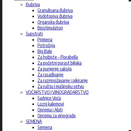
Đubriva
Granulisana đubriva
Vodotopiva đubriva
Organska đubriva
Biostimulatori
Supstrati
Primena
Potrošnja
Big Bale
Za hobiste – Florabella
Za početni porast biljaka
Za punjenje saksija
Za rasađivanje
Za razmnožavanje i pikiranje
Za ručnu i mašinsku setvu
VOĆARSTVO I VINOGRADARSTVO
Sadnice Voća
Lozni kalemovi
Oprema i Alati
Oprema za vinograde
SEMENA
Semena