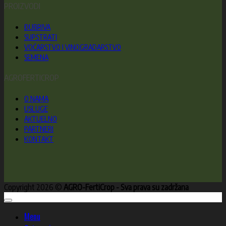
PROIZVODI
ĐUBRIVA
SUPSTRATI
VOĆARSTVO I VINOGRADARSTVO
SEMENA
AGROFERTICROP
O NAMA
USLUGE
AKTUELNO
PARTNERI
KONTAKT
Copyright 2026 ©
AGRO-FertiCrop - Sva prava su zadržana
Menu