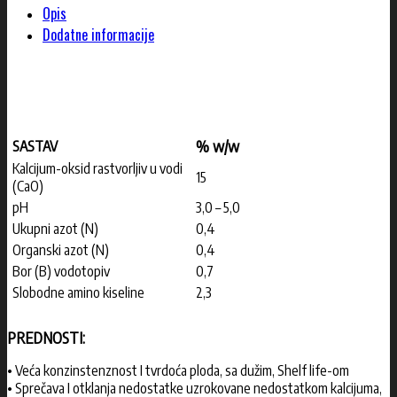
Opis
Dodatne informacije
% w/w
SASTAV
Kalcijum-oksid rastvorljiv u vodi
15
(CaO)
pH
3,0 – 5,0
Ukupni azot (N)
0,4
Organski azot (N)
0,4
Bor (B) vodotopiv
0,7
Slobodne amino kiseline
2,3
PREDNOSTI:
• Veća konzinstenznost I tvrdoća ploda, sa dužim, Shelf life-om
• Sprečava I otklanja nedostatke uzrokovane nedostatkom kalcijuma,