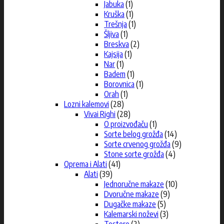
Jabuka
(1)
Kruška
(1)
Trešnja
(1)
Šljiva
(1)
Breskva
(2)
Kajsija
(1)
Nar
(1)
Badem
(1)
Borovnica
(1)
Orah
(1)
Lozni kalemovi
(28)
Vivai Righi
(28)
O proizvođaču
(1)
Sorte belog grožđa
(14)
Sorte crvenog grožđa
(9)
Stone sorte grožđa
(4)
Oprema i Alati
(41)
Alati
(39)
Jednoručne makaze
(10)
Dvoručne makaze
(9)
Dugačke makaze
(5)
Kalemarski noževi
(3)
Testere
(2)