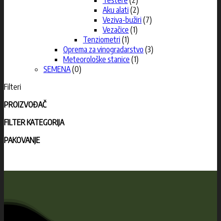
Aku alati
(2)
Veziva-bužiri
(7)
Vezačice
(1)
Tenziometri
(1)
Oprema za vinogradarstvo
(3)
Meteorološke stanice
(1)
SEMENA
(0)
Filteri
PROIZVOĐAČ
FILTER KATEGORIJA
PAKOVANJE