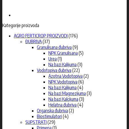
Kategorije proizvoda
AGRO FERTICROP PROIZVODI
(176)
ĐUBRIVA
(37)
Granulisana đubriva
(9)
NPK Granulisana
(5)
Urea
(1)
Na bazi Kalijuma
(3)
Vodotopiva đubriva
(22)
Azotna Vodotopiva
(2)
NPK Vodotopiva
(6)
Na bazi Kalijuma
(4)
Na bazi Magnezijuma
(3)
Na bazi Kalcijuma
(3)
Helatna đubriva
(4)
Organska đubriva
(2)
Biostimulatori
(4)
SUPSTRATI
(29)
Primena
(1)