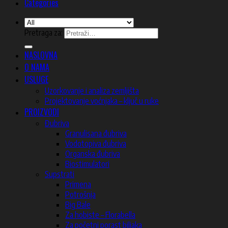
Categories
Pretraga za:
NASLOVNA
O NAMA
USLUGE
Uzorkovanje i analiza zemljišta
Projektovanje voćnjaka – ključ u ruke
PROIZVODI
Đubriva
Granulisana đubriva
Vodotopiva đubriva
Organska đubriva
Biostimulatori
Supstrati
Primena
Potrošnja
Big Bale
Za hobiste – Florabella
Za početni porast biljaka