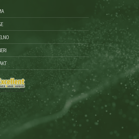
MA
GE
ELNO
ERI
AKT