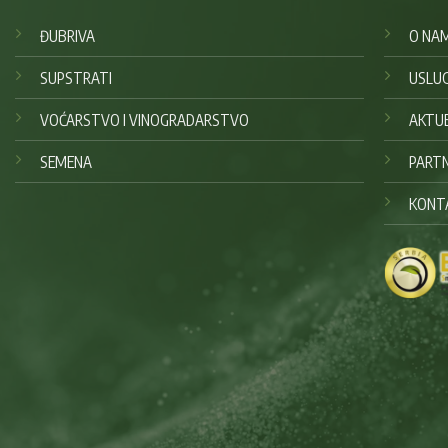
ĐUBRIVA
O NA
SUPSTRATI
USLU
VOĆARSTVO I VINOGRADARSTVO
AKTU
SEMENA
PARTN
KONT