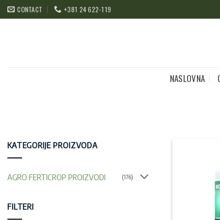
Preskoči
CONTACT
+381 24 622-119
na
sadržaj
NASLOVNA
KATEGORIJE PROIZVODA
AGRO FERTICROP PROIZVODI
(176)
FILTERI