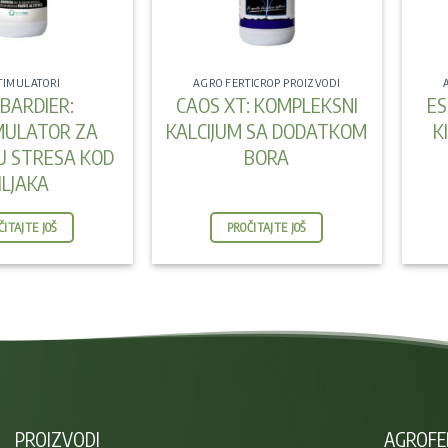
TIMULATORI
AGRO FERTICROP PROIZVODI
BARDIER:
CAOS XT: KOMPLEKSNI
ES
MULATOR ZA
KALCIJUM SA DODATKOM
K
U STRESA KOD
BORA
ILJAKA
ČITAJTE JOŠ
PROČITAJTE JOŠ
PROIZVODI
AGROFE