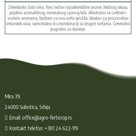
Zelenkasto-žuto vino, fine, nežne i karakteristične arome. Nežnog ukusa,
prijatno aromatičnog, mineralnog i punog tela. Alkoholno sa cvetnim i
voćnim aromama, tipičnim za ovu sortu grožđa. Idealno za proizvodnju
vrhunskih vina, samostalno ili u kombinaciji sa drugim sortama. Generalno
pogodno za starenje.
Mira 39.
24000 Subotica, Srbija
Email: office@agro-ferticrop.rs
Kontakt telefon: +381 24 622-119