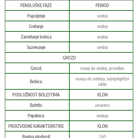
FENOLOŠKE FAZE
PERIOD
Pupoljenje
srednji
Cvetanje
srednji
Zametanje bobica
srednji
Sazrevanje
srednji
GROZD
Grozd
manji do srednji, proređen
manja do srednja, subepileptični
Bobica
oblik
PODLOŽNOST BOLESTIMA
KLON
Botritis
umereno
Pepelnica
srednje
PROIZVODNE KARAKTERISTIKE
KLON
Realna plodnost
1,60