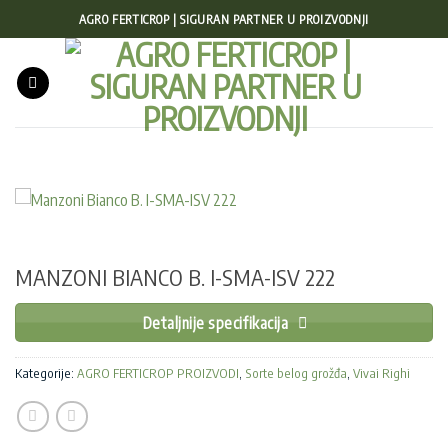
Preskoči
AGRO FERTICROP | SIGURAN PARTNER U PROIZVODNJI
na
sadržaj
MANZONI BIANCO B. I-SMA-ISV 222
Detaljnije specifikacija
Kategorije:
AGRO FERTICROP PROIZVODI
,
Sorte belog grožđa
,
Vivai Righi