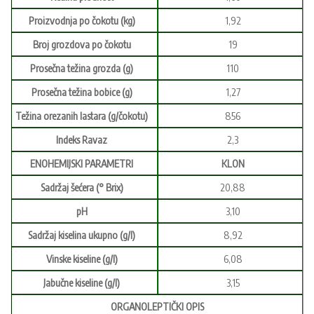
Proizvodnja po čokotu (kg)
1,92
Broj grozdova po čokotu
19
Prosečna težina grozda (g)
110
Prosečna težina bobice (g)
1,27
Težina orezanih lastara (g/čokotu)
856
Indeks Ravaz
2,3
ENOHEMIJSKI PARAMETRI
KLON
Sadržaj šećera (° Brix)
20,88
pH
3,10
Sadržaj kiselina ukupno (g/l)
8,92
Vinske kiseline (g/l)
6,08
Jabučne kiseline (g/l)
3,15
ORGANOLEPTIČKI OPIS