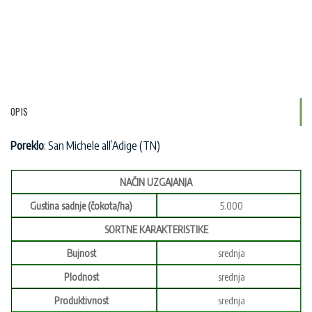
OPIS
Poreklo
: San Michele all’Adige (TN)
NAČIN UZGAJANJA
Gustina sadnje (čokota/ha)
5.000
SORTNE KARAKTERISTIKE
Bujnost
srednja
Plodnost
srednja
Produktivnost
srednja