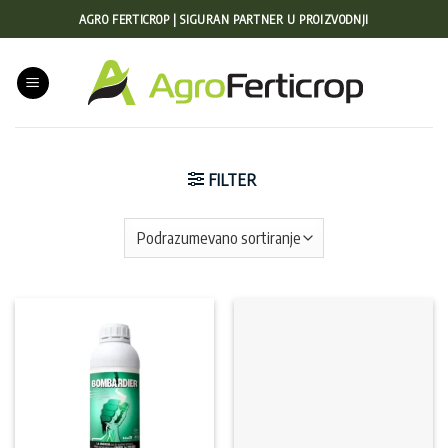
Preskoči
AGRO FERTICROP | SIGURAN PARTNER U PROIZVODNJI
na
sadržaj
FILTER